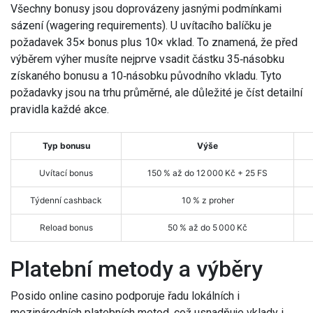
Všechny bonusy jsou doprovázeny jasnými podmínkami
sázení (wagering requirements). U uvítacího balíčku je
požadavek 35× bonus plus 10× vklad. To znamená, že před
výběrem výher musíte nejprve vsadit částku 35‑násobku
získaného bonusu a 10‑násobku původního vkladu. Tyto
požadavky jsou na trhu průměrné, ale důležité je číst detailní
pravidla každé akce.
Typ bonusu
Výše
Uvítací bonus
150 % až do 12 000 Kč + 25 FS
Týdenní cashback
10 % z proher
Reload bonus
50 % až do 5 000 Kč
Platební metody a výběry
Posido online casino podporuje řadu lokálních i
mezinárodních platebních metod, což usnadňuje vklady i