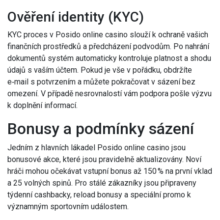
Ověření identity (KYC)
KYC proces v Posido online casino slouží k ochraně vašich
finančních prostředků a předcházení podvodům. Po nahrání
dokumentů systém automaticky kontroluje platnost a shodu
údajů s vaším účtem. Pokud je vše v pořádku, obdržíte
e‑mail s potvrzením a můžete pokračovat v sázení bez
omezení. V případě nesrovnalostí vám podpora pošle výzvu
k doplnění informací.
Bonusy a podmínky sázení
Jedním z hlavních lákadel Posido online casino jsou
bonusové akce, které jsou pravidelně aktualizovány. Noví
hráči mohou očekávat vstupní bonus až 150 % na první vklad
a 25 volných spinů. Pro stálé zákazníky jsou připraveny
týdenní cashbacky, reload bonusy a speciální promo k
významným sportovním událostem.