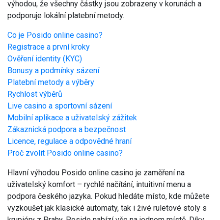
výhodou, že všechny částky jsou zobrazeny v korunách a
podporuje lokální platební metody.
Co je Posido online casino?
Registrace a první kroky
Ověření identity (KYC)
Bonusy a podmínky sázení
Platební metody a výběry
Rychlost výběrů
Live casino a sportovní sázení
Mobilní aplikace a uživatelský zážitek
Zákaznická podpora a bezpečnost
Licence, regulace a odpovědné hraní
Proč zvolit Posido online casino?
Hlavní výhodou Posido online casino je zaměření na
uživatelský komfort – rychlé načítání, intuitivní menu a
podpora českého jazyka. Pokud hledáte místo, kde můžete
vyzkoušet jak klasické automaty, tak i živé ruletové stoly s
krupiéry z Prahy, Posido nabízí vše na jednom místě. Díky