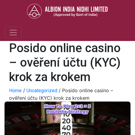
Posido online casino
– ověření účtu (KYC)
krok za krokem
/
/
Posido online casino –
Home
Uncategorized
ověření účtu (KYC) krok za krokem