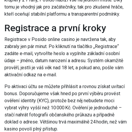
tomu je vhodný jak pro začátečníky, tak pro zkušené hráče,
kteří oceňují stabilní platformu a transparentní podmínky.
Registrace a první kroky
Registrace v Posido online casino je navržena tak, aby
zabraly jen pár minut. Po kliknutí na tlačítko „Registrace“
zadáte e‑mail, vytvoříte heslo a vyplníte základní osobní
údaje – jméno, datum narození a adresu. Systém okamžitě
prověří, jestli je váš věk nad 18 let, a pokud ano, pošle vám
aktivační odkaz na e‑mail.
Po aktivaci účtu se můžete přihlásit a rovnou získat uvítací
bonus. Doporučujeme však hned po první výběru provést
ověření identity (KYC), protože bez něj nebudete moci
vybrat výhry vyšší než 10 000 Kč. Ověření je jednoduché –
stačí nahrát fotografii občanského průkazu a případně
doklad o adrese. Většinou trvá maximálně 24 hodin, než vám
kasino povolí plný přístup.