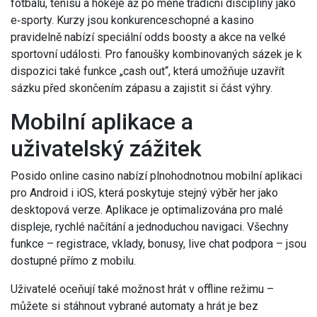
fotbalu, tenisu a hokeje až po méně tradiční disciplíny jako
e‑sporty. Kurzy jsou konkurenceschopné a kasino
pravidelně nabízí speciální odds boosty a akce na velké
sportovní události. Pro fanoušky kombinovaných sázek je k
dispozici také funkce „cash out“, která umožňuje uzavřít
sázku před skončením zápasu a zajistit si část výhry.
Mobilní aplikace a
uživatelský zážitek
Posido online casino nabízí plnohodnotnou mobilní aplikaci
pro Android i iOS, která poskytuje stejný výběr her jako
desktopová verze. Aplikace je optimalizována pro malé
displeje, rychlé načítání a jednoduchou navigaci. Všechny
funkce – registrace, vklady, bonusy, live chat podpora – jsou
dostupné přímo z mobilu.
Uživatelé oceňují také možnost hrát v offline režimu –
můžete si stáhnout vybrané automaty a hrát je bez