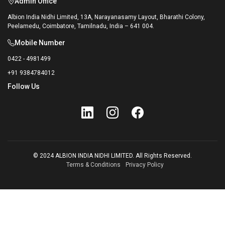
Admin Office
Albion India Nidhi Limited, 13A, Narayanasamy Layout, Bharathi Colony,
Peelamedu, Coimbatore, Tamilnadu, India – 641 004.
Mobile Number
0422 - 4981499
+91 9384784012
Follow Us
© 2024 ALBION INDIA NIDHI LIMITED. All Rights Reserved.
Terms & Conditions
Privacy Policy