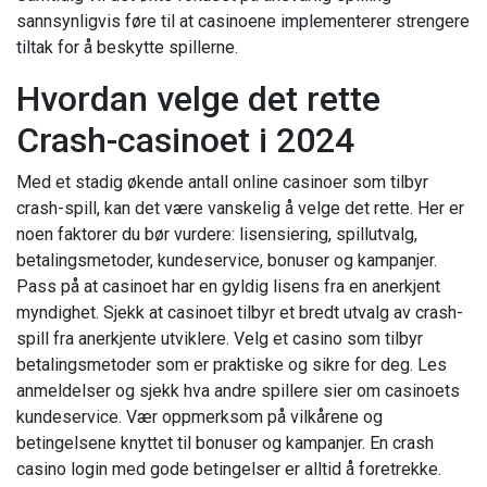
sannsynligvis føre til at casinoene implementerer strengere
tiltak for å beskytte spillerne.
Hvordan velge det rette
Crash-casinoet i 2024
Med et stadig økende antall online casinoer som tilbyr
crash-spill, kan det være vanskelig å velge det rette. Her er
noen faktorer du bør vurdere: lisensiering, spillutvalg,
betalingsmetoder, kundeservice, bonuser og kampanjer.
Pass på at casinoet har en gyldig lisens fra en anerkjent
myndighet. Sjekk at casinoet tilbyr et bredt utvalg av crash-
spill fra anerkjente utviklere. Velg et casino som tilbyr
betalingsmetoder som er praktiske og sikre for deg. Les
anmeldelser og sjekk hva andre spillere sier om casinoets
kundeservice. Vær oppmerksom på vilkårene og
betingelsene knyttet til bonuser og kampanjer. En crash
casino login med gode betingelser er alltid å foretrekke.