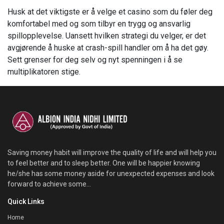
Husk at det viktigste er å velge et casino som du føler deg
komfortabel med og som tilbyr en trygg og ansvarlig
spillopplevelse. Uansett hvilken strategi du velger, er det
avgjørende å huske at crash-spill handler om å ha det gøy.
Sett grenser for deg selv og nyt spenningen i å se
multiplikatoren stige.
Saving money habit will improve the quality of life and will help you
to feel better and to sleep better. One will be happier knowing
he/she has some money aside for unexpected expenses and look
forward to achieve some...
Quick Links
Home