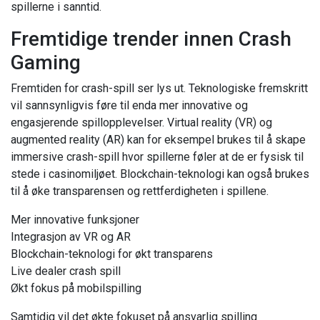
spillerne i sanntid.
Fremtidige trender innen Crash
Gaming
Fremtiden for crash-spill ser lys ut. Teknologiske fremskritt
vil sannsynligvis føre til enda mer innovative og
engasjerende spillopplevelser. Virtual reality (VR) og
augmented reality (AR) kan for eksempel brukes til å skape
immersive crash-spill hvor spillerne føler at de er fysisk til
stede i casinomiljøet. Blockchain-teknologi kan også brukes
til å øke transparensen og rettferdigheten i spillene.
Mer innovative funksjoner
Integrasjon av VR og AR
Blockchain-teknologi for økt transparens
Live dealer crash spill
Økt fokus på mobilspilling
Samtidig vil det økte fokuset på ansvarlig spilling