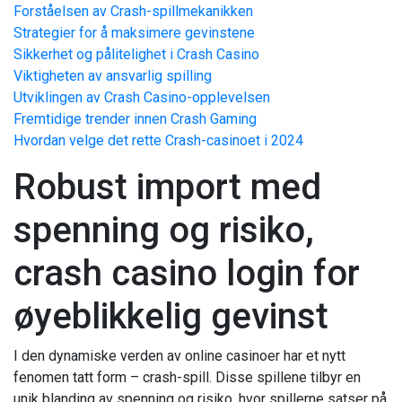
Forståelsen av Crash-spillmekanikken
Strategier for å maksimere gevinstene
Sikkerhet og pålitelighet i Crash Casino
Viktigheten av ansvarlig spilling
Utviklingen av Crash Casino-opplevelsen
Fremtidige trender innen Crash Gaming
Hvordan velge det rette Crash-casinoet i 2024
Robust import med
spenning og risiko,
crash casino login for
øyeblikkelig gevinst
I den dynamiske verden av online casinoer har et nytt
fenomen tatt form – crash-spill. Disse spillene tilbyr en
unik blanding av spenning og risiko, hvor spillerne satser på