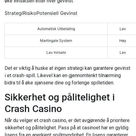
øke innsatsen etter hver gevinst.
StrategiRisikoPotensiell Gevinst
Automatisk Utbetaling
Lav
Martingale System
Høy
Lav Innsats
Lav
Det er viktig å huske at ingen strategi kan garantere gevinst
i et crash-spill. Likevel kan en gjennomtenkt tilnærming
bidra til å øke sjansene dine og forlenge spilletiden.
Sikkerhet og pålitelighet i
Crash Casino
Når du velger et crash casino, er det avgjørende å prioritere
sikkerhet og pålitelighet. Pass på at casinoet har en gyldig
lisens fra en anerkjent spillmyndighet. En lisens garanterer