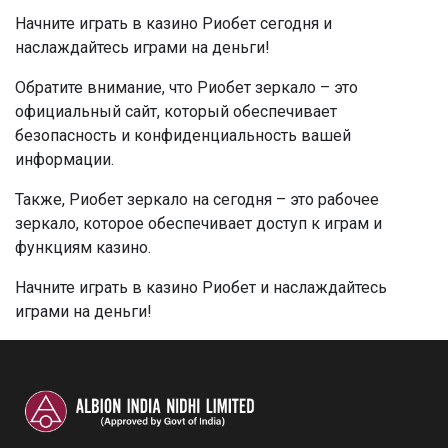
Начните играть в казино Риобет сегодня и
наслаждайтесь играми на деньги!
Обратите внимание, что Риобет зеркало – это
официальный сайт, который обеспечивает
безопасность и конфиденциальность вашей
информации.
Также, Риобет зеркало на сегодня – это рабочее
зеркало, которое обеспечивает доступ к играм и
функциям казино.
Начните играть в казино Риобет и наслаждайтесь
играми на деньги!