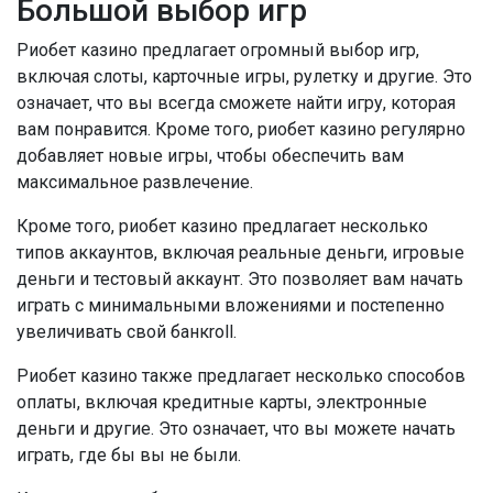
Большой выбор игр
Риобет казино предлагает огромный выбор игр,
включая слоты, карточные игры, рулетку и другие. Это
означает, что вы всегда сможете найти игру, которая
вам понравится. Кроме того, риобет казино регулярно
добавляет новые игры, чтобы обеспечить вам
максимальное развлечение.
Кроме того, риобет казино предлагает несколько
типов аккаунтов, включая реальные деньги, игровые
деньги и тестовый аккаунт. Это позволяет вам начать
играть с минимальными вложениями и постепенно
увеличивать свой банкroll.
Риобет казино также предлагает несколько способов
оплаты, включая кредитные карты, электронные
деньги и другие. Это означает, что вы можете начать
играть, где бы вы не были.