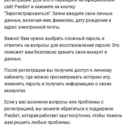
сайт Риобет и нажмите на кнопку
“Зарегистрироваться”. Затем введите свои личные
данные, включая имя, фамилию, дату рождения и
адрес электронной почты.
Важно! Вам нужно выбрать сложный пароль и
ответить на вопросы для восстановления пароля. Это
поможет вам безопасно хранить свои аккаунт и
данные.
После регистрации вы получите доступ к личному
кабинету, где можно просматривать историю игр,
изменять пароль и получать информацию о своих
аккаунтах.
Если у вас возникли вопросы или проблемы с
регистрацией, вы можете обратиться к поддержке
Риобет, которая работает круглосуточно, чтобы помочь
вам решить любые проблемы.