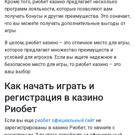
Кроме того, риобет казино предлагает несколько
программ лояльности, которые позволяют вам
получать бонусы и другие преимущества. Это означает,
что вы можете получать дополнительные выгоды от
игры.
В целом, риобет казино – это отличное место для игры,
которое предлагает множество преимуществ и
условий для игроков. Если вы ищете надежное и
безопасное место для игры, то риобет казино – это
ваш выбор.
Как начать играть и
регистрация в казино
Риобет
Если вы еще
риобет официальный сайт
не
зарегистрированы в казино Риобет, то начните с
регистрации. Для этого перейдите на официальный