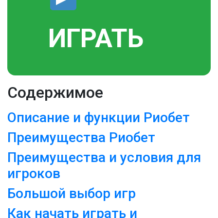
ИГРАТЬ
Содержимое
Описание и функции Риобет
Преимущества Риобет
Преимущества и условия для
игроков
Большой выбор игр
Как начать играть и