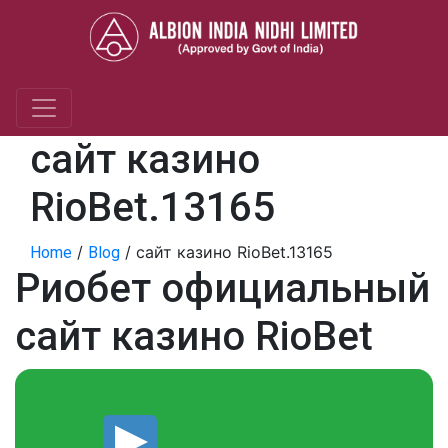
сайт казино
RioBet.13165
/
/
сайт казино RioBet.13165
Home
Blog
Риобет официальный
сайт казино RioBet