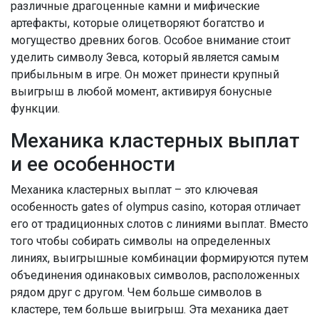
различные драгоценные камни и мифические
артефакты, которые олицетворяют богатство и
могущество древних богов. Особое внимание стоит
уделить символу Зевса, который является самым
прибыльным в игре. Он может принести крупный
выигрыш в любой момент, активируя бонусные
функции.
Механика кластерных выплат
и ее особенности
Механика кластерных выплат – это ключевая
особенность gates of olympus casino, которая отличает
его от традиционных слотов с линиями выплат. Вместо
того чтобы собирать символы на определенных
линиях, выигрышные комбинации формируются путем
объединения одинаковых символов, расположенных
рядом друг с другом. Чем больше символов в
кластере, тем больше выигрыш. Эта механика дает