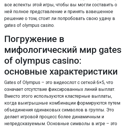
все аспекты этой игры, чтобы вы могли составить о
ней полное представление и принять взвешенное
решение о том, стоит ли попробовать свою удачу в
gates of olympus casino.
Погружение в
мифологический мир gates
of olympus casino:
основные характеристики
Gates of Olympus – это видеослот с сеткой 6×5, что
означает отсутствие фиксированных линий выплат.
Вместо этого используются кластерные выплаты,
когда выигрышные комбинации формируются путем
объединения одинаковых символов в группы. Это
делает игровой процесс более динамичным и
непредсказуемым. Основные символы в игре – это