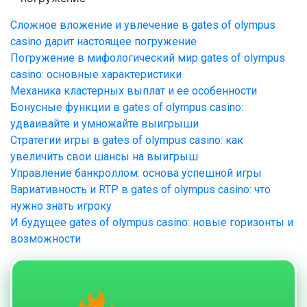
Сложное вложение и увлечение в gates of olympus
casino дарит настоящее погружение
Погружение в мифологический мир gates of olympus
casino: основные характеристики
Механика кластерных выплат и ее особенности
Бонусные функции в gates of olympus casino:
удваивайте и умножайте выигрыши
Стратегии игры в gates of olympus casino: как
увеличить свои шансы на выигрыш
Управление банкроллом: основа успешной игры
Вариативность и RTP в gates of olympus casino: что
нужно знать игроку
И будущее gates of olympus casino: новые горизонты и
возможности