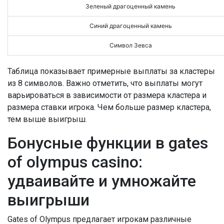
Зеленый драгоценный камень
Синий драгоценный камень
Символ Зевса
Таблица показывает примерные выплаты за кластеры
из 8 символов. Важно отметить, что выплаты могут
варьироваться в зависимости от размера кластера и
размера ставки игрока. Чем больше размер кластера,
тем выше выигрыш.
Бонусные функции в gates
of olympus casino:
удваивайте и умножайте
выигрыши
Gates of Olympus предлагает игрокам различные