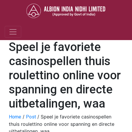
Speel je favoriete
casinospellen thuis
roulettino online voor
spanning en directe
uitbetalingen, waa
/
/
Speel je favoriete casinospellen
Home
Post
thuis roulettino online voor spanning en directe
uitbetalingen, waa