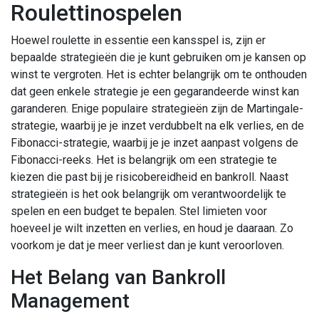
Roulettinospelen
Hoewel roulette in essentie een kansspel is, zijn er
bepaalde strategieën die je kunt gebruiken om je kansen op
winst te vergroten. Het is echter belangrijk om te onthouden
dat geen enkele strategie je een gegarandeerde winst kan
garanderen. Enige populaire strategieën zijn de Martingale-
strategie, waarbij je je inzet verdubbelt na elk verlies, en de
Fibonacci-strategie, waarbij je je inzet aanpast volgens de
Fibonacci-reeks. Het is belangrijk om een strategie te
kiezen die past bij je risicobereidheid en bankroll. Naast
strategieën is het ook belangrijk om verantwoordelijk te
spelen en een budget te bepalen. Stel limieten voor
hoeveel je wilt inzetten en verlies, en houd je daaraan. Zo
voorkom je dat je meer verliest dan je kunt veroorloven.
Het Belang van Bankroll
Management