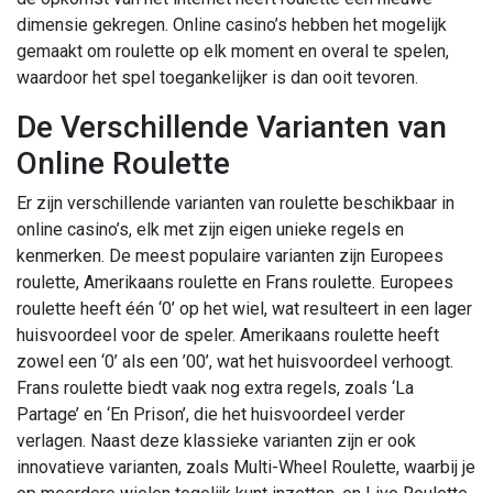
dimensie gekregen. Online casino’s hebben het mogelijk
gemaakt om roulette op elk moment en overal te spelen,
waardoor het spel toegankelijker is dan ooit tevoren.
De Verschillende Varianten van
Online Roulette
Er zijn verschillende varianten van roulette beschikbaar in
online casino’s, elk met zijn eigen unieke regels en
kenmerken. De meest populaire varianten zijn Europees
roulette, Amerikaans roulette en Frans roulette. Europees
roulette heeft één ‘0’ op het wiel, wat resulteert in een lager
huisvoordeel voor de speler. Amerikaans roulette heeft
zowel een ‘0’ als een ’00’, wat het huisvoordeel verhoogt.
Frans roulette biedt vaak nog extra regels, zoals ‘La
Partage’ en ‘En Prison’, die het huisvoordeel verder
verlagen. Naast deze klassieke varianten zijn er ook
innovatieve varianten, zoals Multi-Wheel Roulette, waarbij je