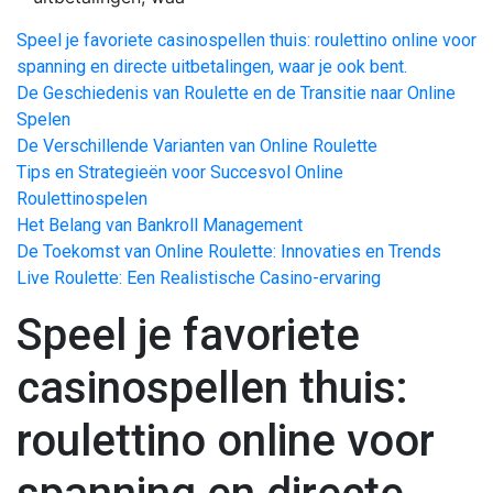
Speel je favoriete casinospellen thuis: roulettino online voor
spanning en directe uitbetalingen, waar je ook bent.
De Geschiedenis van Roulette en de Transitie naar Online
Spelen
De Verschillende Varianten van Online Roulette
Tips en Strategieën voor Succesvol Online
Roulettinospelen
Het Belang van Bankroll Management
De Toekomst van Online Roulette: Innovaties en Trends
Live Roulette: Een Realistische Casino-ervaring
Speel je favoriete
casinospellen thuis:
roulettino online voor