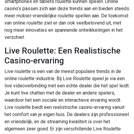
smartphones en tablets roulette kunnen spelen. Online
casino’s passen zich aan deze trends aan en bieden steeds
meer mobiel-vriendelijke roulette spellen aan. De toekomst
van online roulette ziet er dan ook veelbelovend uit, met
nog meer innovaties en spannende ontwikkelingen in het
verschiet.
Live Roulette: Een Realistische
Casino-ervaring
Live roulette is een van de meest populaire trends in de
online roulette-industrie. Bij Live Roulette speel je via een
live videoverbinding met een echte dealer die het spel leidt.
Je kunt live chatten met de dealer en andere spelers,
waardoor het een sociale en interactieve ervaring wordt.
Live roulette biedt een realistische casino-ervaring vanuit
het comfort van je eigen huis. De dealers zijn professioneel
en vriendelijk, en de streaming kwaliteit is over het
algemeen zeer goed. Er zijn verschillende Live Roulette