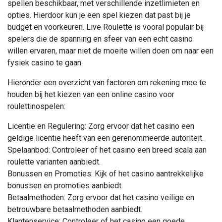
spellen beschikbaar, met verschillende inzetlimieten en
opties. Hierdoor kun je een spel kiezen dat past bij je
budget en voorkeuren. Live Roulette is vooral populair bij
spelers die de spanning en sfeer van een echt casino
willen ervaren, maar niet de moeite willen doen om naar een
fysiek casino te gaan.
Hieronder een overzicht van factoren om rekening mee te
houden bij het kiezen van een online casino voor
roulettinospelen:
Licentie en Regulering: Zorg ervoor dat het casino een
geldige licentie heeft van een gerenommeerde autoriteit.
Spelaanbod: Controleer of het casino een breed scala aan
roulette varianten aanbiedt.
Bonussen en Promoties: Kijk of het casino aantrekkelijke
bonussen en promoties aanbiedt.
Betaalmethoden: Zorg ervoor dat het casino veilige en
betrouwbare betaalmethoden aanbiedt.
Klantenservice: Controleer of het casino een goede