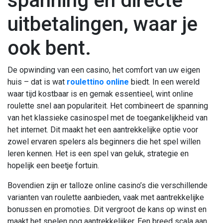
spanning en directe
uitbetalingen, waar je
ook bent.
De opwinding van een casino, het comfort van uw eigen
huis – dat is wat
roulettino online
biedt. In een wereld
waar tijd kostbaar is en gemak essentieel, wint online
roulette snel aan populariteit. Het combineert de spanning
van het klassieke casinospel met de toegankelijkheid van
het internet. Dit maakt het een aantrekkelijke optie voor
zowel ervaren spelers als beginners die het spel willen
leren kennen. Het is een spel van geluk, strategie en
hopelijk een beetje fortuin.
Bovendien zijn er talloze online casino’s die verschillende
varianten van roulette aanbieden, vaak met aantrekkelijke
bonussen en promoties. Dit vergroot de kans op winst en
maakt het spelen nog aantrekkelijker. Een breed scala aan