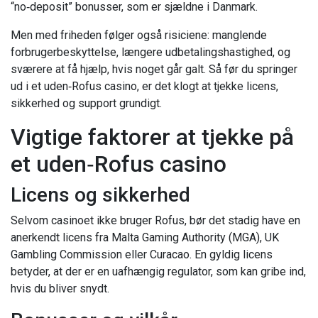
“no‑deposit” bonusser, som er sjældne i Danmark.
Men med friheden følger også risiciene: manglende
forbrugerbeskyttelse, længere udbetalingshastighed, og
sværere at få hjælp, hvis noget går galt. Så før du springer
ud i et uden‑Rofus casino, er det klogt at tjekke licens,
sikkerhed og support grundigt.
Vigtige faktorer at tjekke på
et uden‑Rofus casino
Licens og sikkerhed
Selvom casinoet ikke bruger Rofus, bør det stadig have en
anerkendt licens fra Malta Gaming Authority (MGA), UK
Gambling Commission eller Curacao. En gyldig licens
betyder, at der er en uafhængig regulator, som kan gribe ind,
hvis du bliver snydt.