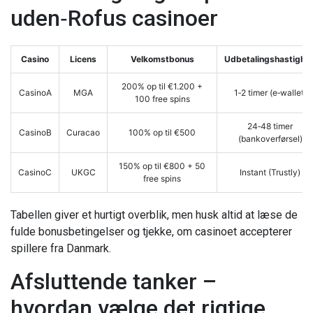
uden‑Rofus casinoer
Casino
Licens
Velkomstbonus
Udbetalingshastighe
200% op til €1.200 +
CasinoA
MGA
1‑2 timer (e‑wallet)
100 free spins
24‑48 timer
CasinoB
Curacao
100% op til €500
(bankoverførsel)
150% op til €800 + 50
CasinoC
UKGC
Instant (Trustly)
free spins
Tabellen giver et hurtigt overblik, men husk altid at læse de
fulde bonusbetingelser og tjekke, om casinoet accepterer
spillere fra Danmark.
Afsluttende tanker –
hvordan vælge det rigtige