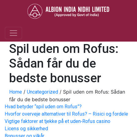
Spil uden om Rofus:
Sådan får du de
bedste bonusser
/
/
Spil uden om Rofus: Sådan
Home
Uncategorized
får du de bedste bonusser
Hvad betyder “spil uden om Rofus”?
Hvorfor overveje alternativer til Rofus? – Risici og fordele
Vigtige faktorer at tjekke på et uden‑Rofus casino
Licens og sikkerhed
Bonusser og vilkår