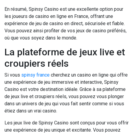
En résumé, Spinsy Casino est une excellente option pour
les joueurs de casino en ligne en France, offrant une
expérience de jeu de casino en direct, sécurisée et fiable.
Vous pouvez ainsi profiter de vos jeux de casino préférés,
où que vous soyez dans le monde.
La plateforme de jeux live et
croupiers réels
Si vous
spinsy france
cherchez un casino en ligne qui offre
une expérience de jeu immersive et interactive, Spinsy
Casino est votre destination idéale. Grâce à sa plateforme
de jeux live et croupiers réels, vous pouvez vous plonger
dans un univers de jeu qui vous fait sentir comme si vous
étiez dans un vrai casino.
Les jeux live de Spinsy Casino sont conçus pour vous offrir
une expérience de jeu unique et excitante. Vous pouvez