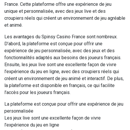
France. Cette plateforme offre une expérience de jeu
unique et personnalisée, avec des jeux live et des
croupiers réels qui créent un environnement de jeu agréable
et animé.
Les avantages du Spinsy Casino France sont nombreux.
D’abord, la plateforme est conçue pour offrir une
expérience de jeu personnalisée, avec des jeux et des
fonctionnalités adaptés aux besoins des joueurs français.
Ensuite, les jeux live sont une excellente façon de vivre
l’expérience du jeu en ligne, avec des croupiers réels qui
créent un environnement de jeu animé et interactif. De plus,
la plateforme est disponible en français, ce qui facilite
l’accès pour les joueurs français.
La plateforme est conçue pour offrir une expérience de jeu
personnalisée
Les jeux live sont une excellente façon de vivre
l’expérience du jeu en ligne