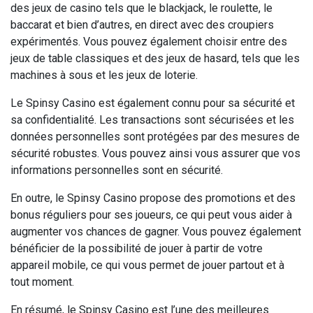
des jeux de casino tels que le blackjack, le roulette, le
baccarat et bien d’autres, en direct avec des croupiers
expérimentés. Vous pouvez également choisir entre des
jeux de table classiques et des jeux de hasard, tels que les
machines à sous et les jeux de loterie.
Le Spinsy Casino est également connu pour sa sécurité et
sa confidentialité. Les transactions sont sécurisées et les
données personnelles sont protégées par des mesures de
sécurité robustes. Vous pouvez ainsi vous assurer que vos
informations personnelles sont en sécurité.
En outre, le Spinsy Casino propose des promotions et des
bonus réguliers pour ses joueurs, ce qui peut vous aider à
augmenter vos chances de gagner. Vous pouvez également
bénéficier de la possibilité de jouer à partir de votre
appareil mobile, ce qui vous permet de jouer partout et à
tout moment.
En résumé, le Spinsy Casino est l’une des meilleures