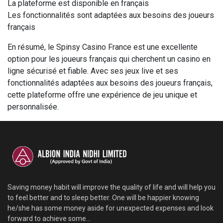
La plateforme est disponible en français
Les fonctionnalités sont adaptées aux besoins des joueurs
français
En résumé, le Spinsy Casino France est une excellente
option pour les joueurs français qui cherchent un casino en
ligne sécurisé et fiable. Avec ses jeux live et ses
fonctionnalités adaptées aux besoins des joueurs français,
cette plateforme offre une expérience de jeu unique et
personnalisée.
Saving money habit will improve the quality of life and will help you
to feel better and to sleep better. One will be happier knowing
he/she has some money aside for unexpected expenses and look
forward to achieve some...