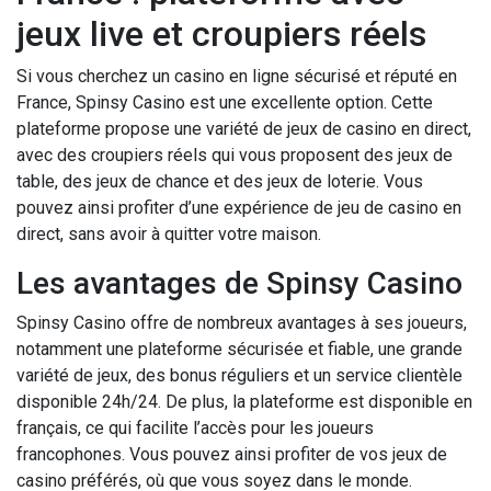
jeux live et croupiers réels
Si vous cherchez un casino en ligne sécurisé et réputé en
France, Spinsy Casino est une excellente option. Cette
plateforme propose une variété de jeux de casino en direct,
avec des croupiers réels qui vous proposent des jeux de
table, des jeux de chance et des jeux de loterie. Vous
pouvez ainsi profiter d’une expérience de jeu de casino en
direct, sans avoir à quitter votre maison.
Les avantages de Spinsy Casino
Spinsy Casino offre de nombreux avantages à ses joueurs,
notamment une plateforme sécurisée et fiable, une grande
variété de jeux, des bonus réguliers et un service clientèle
disponible 24h/24. De plus, la plateforme est disponible en
français, ce qui facilite l’accès pour les joueurs
francophones. Vous pouvez ainsi profiter de vos jeux de
casino préférés, où que vous soyez dans le monde.