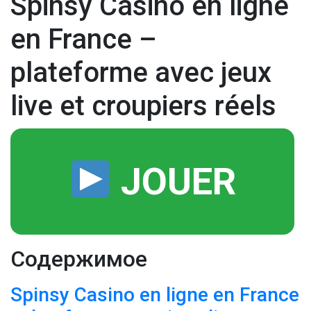
Spinsy Casino en ligne
en France –
plateforme avec jeux
live et croupiers réels
JOUER
Содержимое
Spinsy Casino en ligne en France