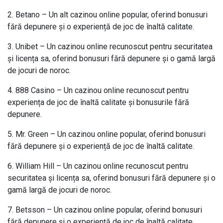
2. Betano – Un alt cazinou online popular, oferind bonusuri
fără depunere și o experiență de joc de înaltă calitate.
3. Unibet – Un cazinou online recunoscut pentru securitatea
și licența sa, oferind bonusuri fără depunere și o gamă largă
de jocuri de noroc.
4. 888 Casino – Un cazinou online recunoscut pentru
experiența de joc de înaltă calitate și bonusurile fără
depunere.
5. Mr. Green – Un cazinou online popular, oferind bonusuri
fără depunere și o experiență de joc de înaltă calitate.
6. William Hill – Un cazinou online recunoscut pentru
securitatea și licența sa, oferind bonusuri fără depunere și o
gamă largă de jocuri de noroc.
7. Betsson – Un cazinou online popular, oferind bonusuri
fără depunere și o experiență de joc de înaltă calitate.