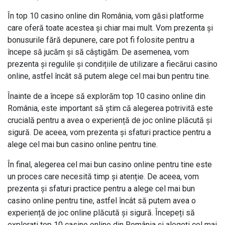
În top 10 casino online din România, vom găsi platforme
care oferă toate acestea și chiar mai mult. Vom prezenta și
bonusurile fără depunere, care pot fi folosite pentru a
începe să jucăm și să câștigăm. De asemenea, vom
prezenta și regulile și condițiile de utilizare a fiecărui casino
online, astfel încât să putem alege cel mai bun pentru tine.
Înainte de a începe să explorăm top 10 casino online din
România, este important să știm că alegerea potrivită este
crucială pentru a avea o experiență de joc online plăcută și
sigură. De aceea, vom prezenta și sfaturi practice pentru a
alege cel mai bun casino online pentru tine.
În final, alegerea cel mai bun casino online pentru tine este
un proces care necesită timp și atenție. De aceea, vom
prezenta și sfaturi practice pentru a alege cel mai bun
casino online pentru tine, astfel încât să putem avea o
experiență de joc online plăcută și sigură. Începeți să
explorați top 10 casino online din România și alegeți cel mai