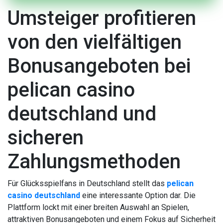
Umsteiger profitieren
von den vielfältigen
Bonusangeboten bei
pelican casino
deutschland und
sicheren
Zahlungsmethoden
Für Glücksspielfans in Deutschland stellt das
pelican
casino deutschland
eine interessante Option dar. Die
Plattform lockt mit einer breiten Auswahl an Spielen,
attraktiven Bonusangeboten und einem Fokus auf Sicherheit