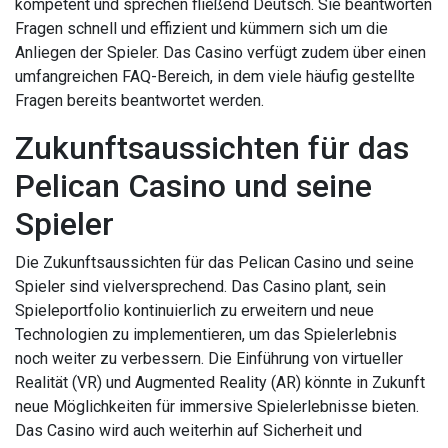
kompetent und sprechen fließend Deutsch. Sie beantworten
Fragen schnell und effizient und kümmern sich um die
Anliegen der Spieler. Das Casino verfügt zudem über einen
umfangreichen FAQ-Bereich, in dem viele häufig gestellte
Fragen bereits beantwortet werden.
Zukunftsaussichten für das
Pelican Casino und seine
Spieler
Die Zukunftsaussichten für das Pelican Casino und seine
Spieler sind vielversprechend. Das Casino plant, sein
Spieleportfolio kontinuierlich zu erweitern und neue
Technologien zu implementieren, um das Spielerlebnis
noch weiter zu verbessern. Die Einführung von virtueller
Realität (VR) und Augmented Reality (AR) könnte in Zukunft
neue Möglichkeiten für immersive Spielerlebnisse bieten.
Das Casino wird auch weiterhin auf Sicherheit und