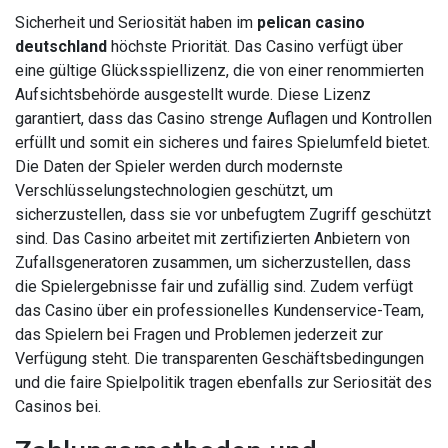
Sicherheit und Seriosität haben im
pelican casino
deutschland
höchste Priorität. Das Casino verfügt über
eine gültige Glücksspiellizenz, die von einer renommierten
Aufsichtsbehörde ausgestellt wurde. Diese Lizenz
garantiert, dass das Casino strenge Auflagen und Kontrollen
erfüllt und somit ein sicheres und faires Spielumfeld bietet.
Die Daten der Spieler werden durch modernste
Verschlüsselungstechnologien geschützt, um
sicherzustellen, dass sie vor unbefugtem Zugriff geschützt
sind. Das Casino arbeitet mit zertifizierten Anbietern von
Zufallsgeneratoren zusammen, um sicherzustellen, dass
die Spielergebnisse fair und zufällig sind. Zudem verfügt
das Casino über ein professionelles Kundenservice-Team,
das Spielern bei Fragen und Problemen jederzeit zur
Verfügung steht. Die transparenten Geschäftsbedingungen
und die faire Spielpolitik tragen ebenfalls zur Seriosität des
Casinos bei.