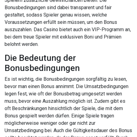
Spielern zusätzliche Gewinnchancen bieten. Die
Bonusbedingungen sind dabei transparent und fair
gestaltet, sodass Spieler genau wissen, welche
Voraussetzungen erfüllt sein müssen, um den Bonus
auszuzahlen. Das Casino bietet auch ein VIP-Programm an,
bei dem treue Spieler mit exklusiven Boni und Prämien
belohnt werden.
Die Bedeutung der
Bonusbedingungen
Es ist wichtig, die Bonusbedingungen sorgfältig zu lesen,
bevor man einen Bonus annimmt. Die Umsatzbedingungen
legen fest, wie oft der Bonusbetrag umgesetzt werden
muss, bevor eine Auszahlung möglich ist. Zudem gibt es
oft Beschränkungen hinsichtlich der Spiele, die mit dem
Bonus gespielt werden dürfen. Einige Spiele tragen
möglicherweise weniger oder gar nicht zur
Umsatzbedingung bei. Auch die Gültigkeitsdauer des Bonus