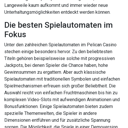
Langeweile kaum aufkommt und immer wieder neue
Unterhaltungsmöglichkeiten entdeckt werden können.
Die besten Spielautomaten im
Fokus
Unter den zahlreichen Spielautomaten im Pelican Casino
stechen einige besonders hervor. Zu den beliebtesten
Titeln gehören beispielsweise solche mit progressiven
Jackpots, bei denen Spieler die Chance haben, hohe
Gewinnsummen zu ergattern. Aber auch klassische
Spielautomaten mit traditionellen Symbolen und einfachen
Spielmechanismen erfreuen sich großer Beliebtheit. Die
Auswahl reicht von einfachen Fruchtmaschinen bis hin zu
komplexen Video-Slots mit aufwendigen Animationen und
Bonusfunktionen. Einige Spielautomaten bieten zudem
spezielle Themenwelten, die Spieler in andere
Dimensionen entführen und für zusätzliche Spannung
sorgen. Die Möglichkeit, die Spiele in einer Demoversion