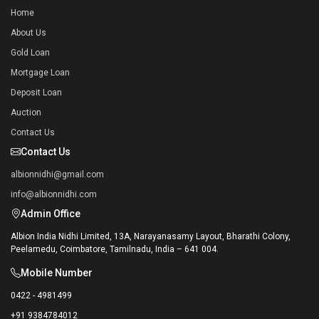
Home
About Us
Gold Loan
Mortgage Loan
Deposit Loan
Auction
Contact Us
Contact Us
albionnidhi@gmail.com
info@albionnidhi.com
Admin Office
Albion India Nidhi Limited, 13A, Narayanasamy Layout, Bharathi Colony,
Peelamedu, Coimbatore, Tamilnadu, India – 641 004.
Mobile Number
0422 - 4981499
+91 9384784012