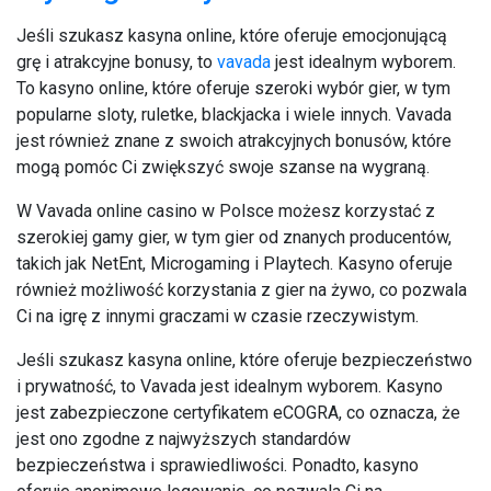
Jeśli szukasz kasyna online, które oferuje emocjonującą
grę i atrakcyjne bonusy, to
vavada
jest idealnym wyborem.
To kasyno online, które oferuje szeroki wybór gier, w tym
popularne sloty, ruletke, blackjacka i wiele innych. Vavada
jest również znane z swoich atrakcyjnych bonusów, które
mogą pomóc Ci zwiększyć swoje szanse na wygraną.
W Vavada online casino w Polsce możesz korzystać z
szerokiej gamy gier, w tym gier od znanych producentów,
takich jak NetEnt, Microgaming i Playtech. Kasyno oferuje
również możliwość korzystania z gier na żywo, co pozwala
Ci na igrę z innymi graczami w czasie rzeczywistym.
Jeśli szukasz kasyna online, które oferuje bezpieczeństwo
i prywatność, to Vavada jest idealnym wyborem. Kasyno
jest zabezpieczone certyfikatem eCOGRA, co oznacza, że
jest ono zgodne z najwyższych standardów
bezpieczeństwa i sprawiedliwości. Ponadto, kasyno