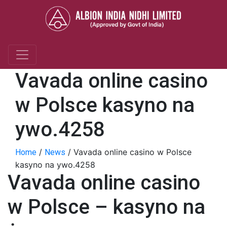
Vavada online casino
w Polsce kasyno na
ywo.4258
/
/
Vavada online casino w Polsce
Home
News
kasyno na ywo.4258
Vavada online casino
w Polsce – kasyno na