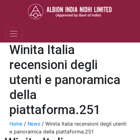
Winita Italia
recensioni degli
utenti e panoramica
della
piattaforma.251
/
/
Winita Italia recensioni degli utenti
Home
News
e panoramica della piattaforma.251