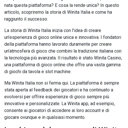
nata questa piattaforma? E cosa la rende unica? In questo
articolo, scopriremo la storia di Winita Italia e come ha
raggiunto il successo.
La storia di Winita Italia inizia con l’idea di creare
un’esperienza di gioco online unica e innovativa. I fondatori
della piattaforma hanno lavorato duramente per creare
un’atmosfera di gioco che combini la tradizione italiana con
la tecnologia più avanzata. Il risultato è stato Winita Casino,
una piattaforma di gioco online che offre una vasta gamma
di giochi da tavola e slot machine.
Ma Winita Italia non si ferma qui. La piattaforma è sempre
stata aperta al feedback dei giocatori e ha continuato a
evolversi per offrire esperienze di gioco sempre più
innovative e personalizzate. La Winita app, ad esempio,
consente ai giocatori di accedere ai loro account e di
giocare ovunque e in qualsiasi momento.