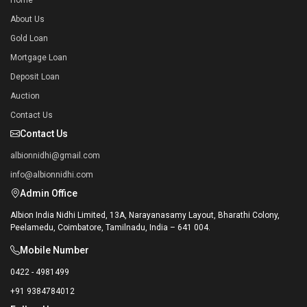
Home
About Us
Gold Loan
Mortgage Loan
Deposit Loan
Auction
Contact Us
Contact Us
albionnidhi@gmail.com
info@albionnidhi.com
Admin Office
Albion India Nidhi Limited, 13A, Narayanasamy Layout, Bharathi Colony,
Peelamedu, Coimbatore, Tamilnadu, India – 641 004.
Mobile Number
0422 - 4981499
+91 9384784012