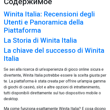
Содержимое
Winita Italia: Recensioni degli
Utenti e Panoramica della
Piattaforma
La Storia di Winita Italia
La chiave del successo di Winita
Italia
Se sei alla ricerca di un’esperienza di gioco online sicura e
divertente, Winita Italia potrebbe essere la scelta giusta per
te. La piattaforma è stata creata per offrire un’ampia gamma
di giochi di casinò, slot e altre opzioni di intrattenimento,
tutti disponibili direttamente sul tuo dispositivo mobile o
desktop.
Ma come funziona esattamente Winita Italia? E cosa dicono