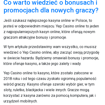
Co warto wiedzieć o bonusach i
promocjach dla nowych graczy?
Jeśli szukasz najlepszego kasyna online w Polsce, to
jesteś w odpowiednim miejscu. Yep Casino online to jeden
z najpopularniejszych kasyn online, które oferują nowym
graczom atrakcyjne bonusy i promocje.
W tym artykule przedstawimy wam wszystko, co musisz
wiedzieć o Yep Casino online, aby zacząć swoją przygodę
w świecie hazardu. Będziemy omawiali bonusy i promocje,
które oferuje kasyno, a także jego zalety i wady.
Yep Casino online to kasyno, które zostało załocone w
2018 roku i od tego czasu zyskało ogromną popularność
wśród graczy. Kasyno oferuje szeroki wybór gier, w tym
sloty, ruletke, blackjacka i wiele innych. Gracze mogą
korzystać z kasyna zarówno za pomocą komputera, jak i
urządzeń mobilnych.