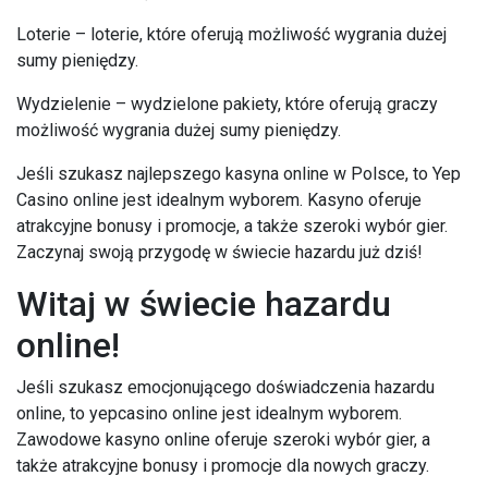
Loterie – loterie, które oferują możliwość wygrania dużej
sumy pieniędzy.
Wydzielenie – wydzielone pakiety, które oferują graczy
możliwość wygrania dużej sumy pieniędzy.
Jeśli szukasz najlepszego kasyna online w Polsce, to Yep
Casino online jest idealnym wyborem. Kasyno oferuje
atrakcyjne bonusy i promocje, a także szeroki wybór gier.
Zaczynaj swoją przygodę w świecie hazardu już dziś!
Witaj w świecie hazardu
online!
Jeśli szukasz emocjonującego doświadczenia hazardu
online, to yepcasino online jest idealnym wyborem.
Zawodowe kasyno online oferuje szeroki wybór gier, a
także atrakcyjne bonusy i promocje dla nowych graczy.