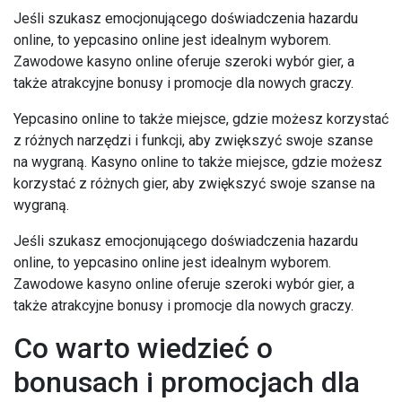
Jeśli szukasz emocjonującego doświadczenia hazardu
online, to yepcasino online jest idealnym wyborem.
Zawodowe kasyno online oferuje szeroki wybór gier, a
także atrakcyjne bonusy i promocje dla nowych graczy.
Yepcasino online to także miejsce, gdzie możesz korzystać
z różnych narzędzi i funkcji, aby zwiększyć swoje szanse
na wygraną. Kasyno online to także miejsce, gdzie możesz
korzystać z różnych gier, aby zwiększyć swoje szanse na
wygraną.
Jeśli szukasz emocjonującego doświadczenia hazardu
online, to yepcasino online jest idealnym wyborem.
Zawodowe kasyno online oferuje szeroki wybór gier, a
także atrakcyjne bonusy i promocje dla nowych graczy.
Co warto wiedzieć o
bonusach i promocjach dla