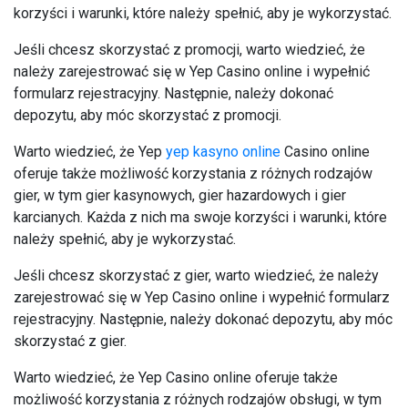
korzyści i warunki, które należy spełnić, aby je wykorzystać.
Jeśli chcesz skorzystać z promocji, warto wiedzieć, że
należy zarejestrować się w Yep Casino online i wypełnić
formularz rejestracyjny. Następnie, należy dokonać
depozytu, aby móc skorzystać z promocji.
Warto wiedzieć, że Yep
yep kasyno online
Casino online
oferuje także możliwość korzystania z różnych rodzajów
gier, w tym gier kasynowych, gier hazardowych i gier
karcianych. Każda z nich ma swoje korzyści i warunki, które
należy spełnić, aby je wykorzystać.
Jeśli chcesz skorzystać z gier, warto wiedzieć, że należy
zarejestrować się w Yep Casino online i wypełnić formularz
rejestracyjny. Następnie, należy dokonać depozytu, aby móc
skorzystać z gier.
Warto wiedzieć, że Yep Casino online oferuje także
możliwość korzystania z różnych rodzajów obsługi, w tym