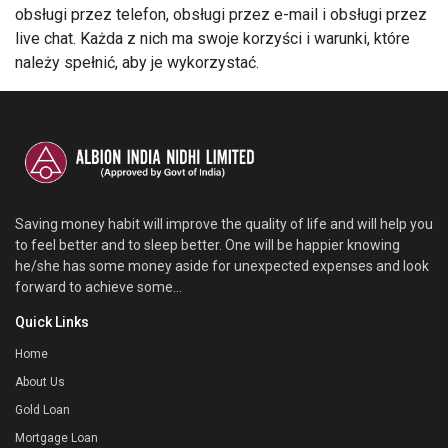
obsługi przez telefon, obsługi przez e-mail i obsługi przez
live chat. Każda z nich ma swoje korzyści i warunki, które
należy spełnić, aby je wykorzystać.
Saving money habit will improve the quality of life and will help you
to feel better and to sleep better. One will be happier knowing
he/she has some money aside for unexpected expenses and look
forward to achieve some...
Quick Links
Home
About Us
Gold Loan
Mortgage Loan