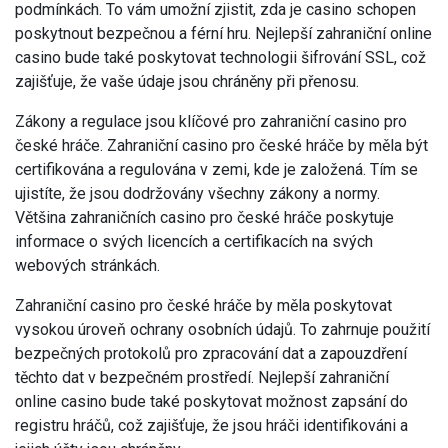
podmínkách. To vám umožní zjistit, zda je casino schopen
poskytnout bezpečnou a férní hru. Nejlepší zahraniční online
casino bude také poskytovat technologii šifrování SSL, což
zajišťuje, že vaše údaje jsou chráněny při přenosu.
Zákony a regulace jsou klíčové pro zahraniční casino pro
české hráče. Zahraniční casino pro české hráče by měla být
certifikována a regulována v zemi, kde je založená. Tím se
ujistíte, že jsou dodržovány všechny zákony a normy.
Většina zahraničních casino pro české hráče poskytuje
informace o svých licencích a certifikacích na svých
webových stránkách.
Zahraniční casino pro české hráče by měla poskytovat
vysokou úroveň ochrany osobních údajů. To zahrnuje použití
bezpečných protokolů pro zpracování dat a zapouzdření
těchto dat v bezpečném prostředí. Nejlepší zahraniční
online casino bude také poskytovat možnost zapsání do
registru hráčů, což zajišťuje, že jsou hráči identifikováni a