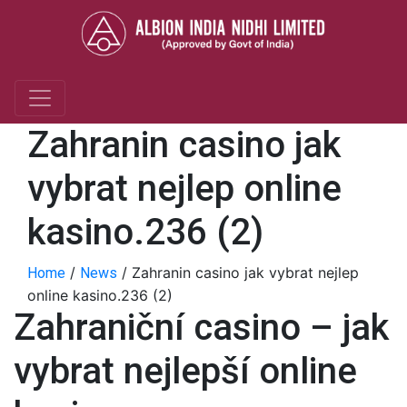
Zahranin casino jak
vybrat nejlep online
kasino.236 (2)
/
/
Zahranin casino jak vybrat nejlep
Home
News
online kasino.236 (2)
Zahraniční casino – jak
vybrat nejlepší online