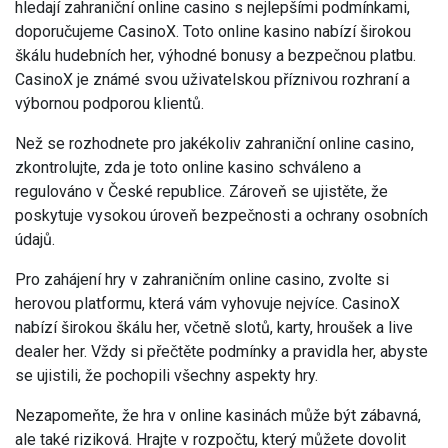
hledají zahraniční online casino s nejlepšími podmínkami,
doporučujeme CasinoX. Toto online kasino nabízí širokou
škálu hudebních her, výhodné bonusy a bezpečnou platbu.
CasinoX je známé svou uživatelskou příznivou rozhraní a
výbornou podporou klientů.
Než se rozhodnete pro jakékoliv zahraniční online casino,
zkontrolujte, zda je toto online kasino schváleno a
regulováno v České republice. Zároveň se ujistěte, že
poskytuje vysokou úroveň bezpečnosti a ochrany osobních
údajů.
Pro zahájení hry v zahraničním online casino, zvolte si
herovou platformu, která vám vyhovuje nejvíce. CasinoX
nabízí širokou škálu her, včetně slotů, karty, hroušek a live
dealer her. Vždy si přečtěte podmínky a pravidla her, abyste
se ujistili, že pochopili všechny aspekty hry.
Nezapomeňte, že hra v online kasinách může být zábavná,
ale také riziková. Hrajte v rozpočtu, který můžete dovolit