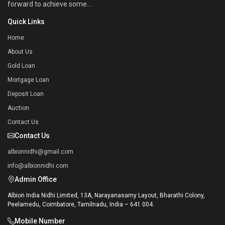
forward to achieve some...
Quick Links
Home
About Us
Gold Loan
Mortgage Loan
Deposit Loan
Auction
Contact Us
Contact Us
albionnidhi@gmail.com
info@albionnidhi.com
Admin Office
Albion India Nidhi Limited, 13A, Narayanasamy Layout, Bharathi Colony,
Peelamedu, Coimbatore, Tamilnadu, India – 641 004.
Mobile Number