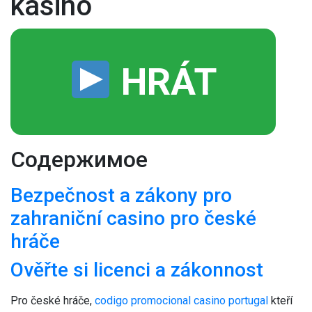
kasino
HRÁT
Содержимое
Bezpečnost a zákony pro
zahraniční casino pro české
hráče
Ověřte si licenci a zákonnost
Pro české hráče,
codigo promocional casino portugal
kteří