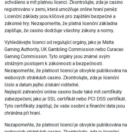
schváleno a mít platnou licenci. Zkontrolujte, zda je casino
registrováno v zemi, která umožňuje online hraní peněz.
Licenční základy jsou klíčové pro zajištění bezpečné a
zákonné hry. Nezapomeňte, že platná licenční základna
zajišťuje, že casino dodržuje všechny zákony a normy.
Vyhledávejte licenci od regulující orgány, jako je Malta
Gaming Authority, UK Gambling Commission nebo Curacao
Gaming Commission. Tyto orgány jsou známé svým
strážným postojem k zákonnosti a bezpečnosti.
Nezapomeňte, že platnost licencí je obvykle publikována na
webových stránkách casino. Zkontrolujte, zda je licenční
číslo a datum jejího získání viditelné.
Nejlepší zahraniční online casino bude také mít certifikáty
zabezpečení, jako je SSL certifikát nebo PCI DSS certifikát.
Tyto certifikáty zajišťují, že vaše osobní a finanční data jsou
chráněna při hraní.
Nezapomeňte, že platnost licencí je obvykle publikována na
webových stránkách casino. Zkontrolujte, zda je licenční