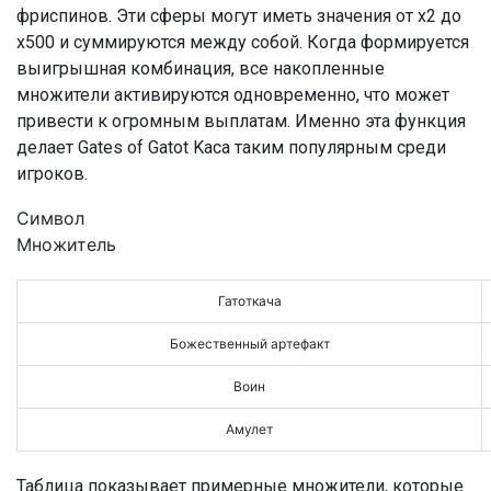
фриспинов. Эти сферы могут иметь значения от x2 до
x500 и суммируются между собой. Когда формируется
выигрышная комбинация, все накопленные
множители активируются одновременно, что может
привести к огромным выплатам. Именно эта функция
делает Gates of Gatot Kaca таким популярным среди
игроков.
Символ
Множитель
Гатоткача
Божественный артефакт
Воин
Амулет
Таблица показывает примерные множители, которые