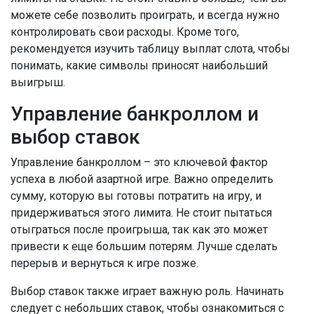
можете себе позволить проиграть, и всегда нужно
контролировать свои расходы. Кроме того,
рекомендуется изучить таблицу выплат слота, чтобы
понимать, какие символы приносят наибольший
выигрыш.
Управление банкроллом и
выбор ставок
Управление банкроллом – это ключевой фактор
успеха в любой азартной игре. Важно определить
сумму, которую вы готовы потратить на игру, и
придерживаться этого лимита. Не стоит пытаться
отыграться после проигрыша, так как это может
привести к еще большим потерям. Лучше сделать
перерыв и вернуться к игре позже.
Выбор ставок также играет важную роль. Начинать
следует с небольших ставок, чтобы ознакомиться с