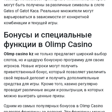
могут быть получены за различные символы в слоте
Gates of Gatot Kaca. Реальные множители могут
варьироваться в зависимости от конкретной
комбинации и текущей игры.
Бонусы и специальные
функции в Olimp Casino
Olimp casino kz
не только предлагает широкий выбор
слотов, но и щедрую бонусную программу для своих
игроков. Новые игроки могут получить
приветственный бонус, который позволяет увеличить
свой первый депозит и получить дополнительные
средства для игры. Кроме того, казино регулярно
проводит различные акции и розыгрыши, в которых
можно выиграть ценные призы.
Одним из самых популярных бонусов в Olimp Casino
является фриспины за депозит. Эти фриспины можно