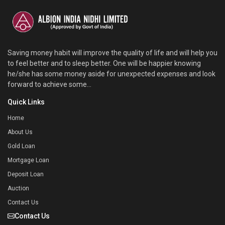
Saving money habit will improve the quality of life and will help you
to feel better and to sleep better. One will be happier knowing
he/she has some money aside for unexpected expenses and look
forward to achieve some...
Quick Links
Home
About Us
Gold Loan
Mortgage Loan
Deposit Loan
Auction
Contact Us
Contact Us