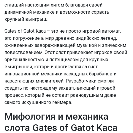
ставший настоящим хитом благодаря своей
динамичной механике и возможности сорвать
крупный выигрыш.
Gates of Gatot Kaca – это не просто игровой автомат,
это погружение в мир древних индийских легенд,
оживленных завораживающей музыкой и эпическим
повествованием. Этот слот привлекает игроков своей
оригинальностью и потенциалом для крупных
выигрышей, который достигается за счет
инновационной механики каскадных барабанов и
нарастающих множителей. Разработчики смогли
создать по-настоящему захватывающий игровой
процесс, который не оставит равнодушным даже
самого искушенного геймера.
Мифология и механика
слота Gates of Gatot Kaca