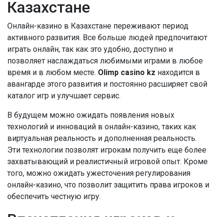
Казахстане
Онлайн-казино в Казахстане переживают период
активного развития. Все больше людей предпочитают
играть онлайн, так как это удобно, доступно и
позволяет наслаждаться любимыми играми в любое
время и в любом месте.
Olimp casino kz
находится в
авангарде этого развития и постоянно расширяет свой
каталог игр и улучшает сервис.
В будущем можно ожидать появления новых
технологий и инноваций в онлайн-казино, таких как
виртуальная реальность и дополненная реальность.
Эти технологии позволят игрокам получить еще более
захватывающий и реалистичный игровой опыт. Кроме
того, можно ожидать ужесточения регулирования
онлайн-казино, что позволит защитить права игроков и
обеспечить честную игру.