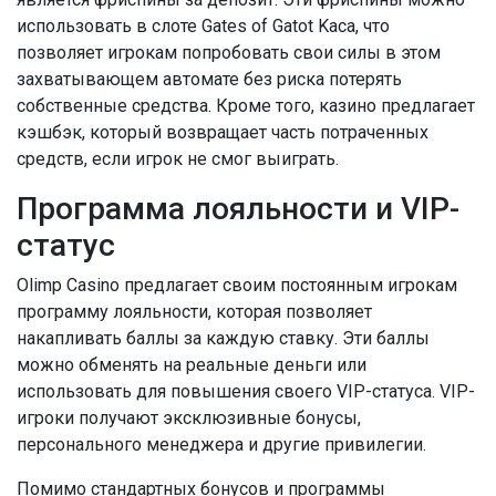
использовать в слоте Gates of Gatot Kaca, что
позволяет игрокам попробовать свои силы в этом
захватывающем автомате без риска потерять
собственные средства. Кроме того, казино предлагает
кэшбэк, который возвращает часть потраченных
средств, если игрок не смог выиграть.
Программа лояльности и VIP-
статус
Olimp Casino предлагает своим постоянным игрокам
программу лояльности, которая позволяет
накапливать баллы за каждую ставку. Эти баллы
можно обменять на реальные деньги или
использовать для повышения своего VIP-статуса. VIP-
игроки получают эксклюзивные бонусы,
персонального менеджера и другие привилегии.
Помимо стандартных бонусов и программы