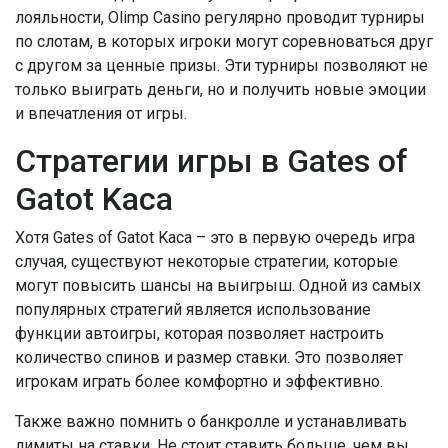
лояльности, Olimp Casino регулярно проводит турниры
по слотам, в которых игроки могут соревноваться друг
с другом за ценные призы. Эти турниры позволяют не
только выиграть деньги, но и получить новые эмоции
и впечатления от игры.
Стратегии игры в Gates of
Gatot Kaca
Хотя Gates of Gatot Kaca – это в первую очередь игра
случая, существуют некоторые стратегии, которые
могут повысить шансы на выигрыш. Одной из самых
популярных стратегий является использование
функции автоигры, которая позволяет настроить
количество спинов и размер ставки. Это позволяет
игрокам играть более комфортно и эффективно.
Также важно помнить о банкролле и устанавливать
лимиты на ставки. Не стоит ставить больше, чем вы