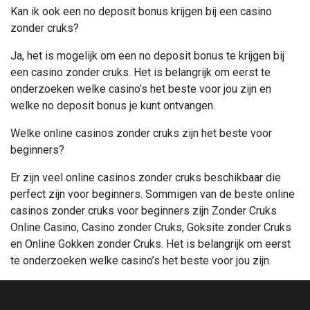
Kan ik ook een no deposit bonus krijgen bij een casino
zonder cruks?
Ja, het is mogelijk om een no deposit bonus te krijgen bij
een casino zonder cruks. Het is belangrijk om eerst te
onderzoeken welke casino’s het beste voor jou zijn en
welke no deposit bonus je kunt ontvangen.
Welke online casinos zonder cruks zijn het beste voor
beginners?
Er zijn veel online casinos zonder cruks beschikbaar die
perfect zijn voor beginners. Sommigen van de beste online
casinos zonder cruks voor beginners zijn Zonder Cruks
Online Casino, Casino zonder Cruks, Goksite zonder Cruks
en Online Gokken zonder Cruks. Het is belangrijk om eerst
te onderzoeken welke casino’s het beste voor jou zijn.