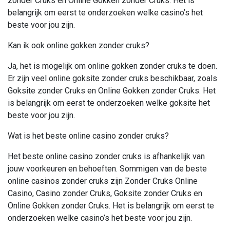
zonder Cruks en Online Gokken zonder Cruks. Het is
belangrijk om eerst te onderzoeken welke casino’s het
beste voor jou zijn.
Kan ik ook online gokken zonder cruks?
Ja, het is mogelijk om online gokken zonder cruks te doen.
Er zijn veel online goksite zonder cruks beschikbaar, zoals
Goksite zonder Cruks en Online Gokken zonder Cruks. Het
is belangrijk om eerst te onderzoeken welke goksite het
beste voor jou zijn.
Wat is het beste online casino zonder cruks?
Het beste online casino zonder cruks is afhankelijk van
jouw voorkeuren en behoeften. Sommigen van de beste
online casinos zonder cruks zijn Zonder Cruks Online
Casino, Casino zonder Cruks, Goksite zonder Cruks en
Online Gokken zonder Cruks. Het is belangrijk om eerst te
onderzoeken welke casino’s het beste voor jou zijn.