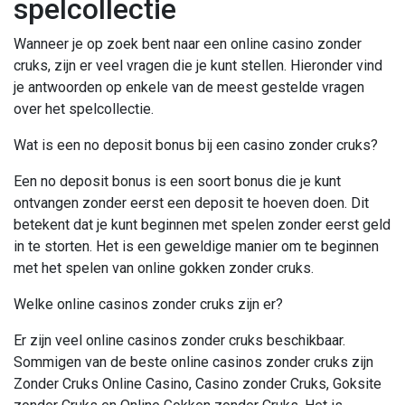
spelcollectie
Wanneer je op zoek bent naar een online casino zonder
cruks, zijn er veel vragen die je kunt stellen. Hieronder vind
je antwoorden op enkele van de meest gestelde vragen
over het spelcollectie.
Wat is een no deposit bonus bij een casino zonder cruks?
Een no deposit bonus is een soort bonus die je kunt
ontvangen zonder eerst een deposit te hoeven doen. Dit
betekent dat je kunt beginnen met spelen zonder eerst geld
in te storten. Het is een geweldige manier om te beginnen
met het spelen van online gokken zonder cruks.
Welke online casinos zonder cruks zijn er?
Er zijn veel online casinos zonder cruks beschikbaar.
Sommigen van de beste online casinos zonder cruks zijn
Zonder Cruks Online Casino, Casino zonder Cruks, Goksite