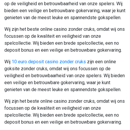
op de veiligheid en betrouwbaarheid van onze spelers. Wij
bieden een veilige en betrouwbare gokervaring, waar je kunt
genieten van de meest leuke en spannendste gokspellen.
Wij zijn het beste online casino zonder cruks, omdat wij ons
focussen op de kwaliteit en veiligheid van onze
spelcollectie. Wij bieden een brede spelcollectie, een no
deposit bonus en een veilige en betrouwbare gokervaring.
Wij
10 euro deposit casino zonder cruks
zijn een online
goksite zonder cruks, omdat wij ons focussen op de
veiligheid en betrouwbaarheid van onze spelers. Wij bieden
een veilige en betrouwbare gokervaring, waar je kunt
genieten van de meest leuke en spannendste gokspellen.
Wij zijn het beste online casino zonder cruks, omdat wij ons
focussen op de kwaliteit en veiligheid van onze
spelcollectie. Wij bieden een brede spelcollectie, een no
deposit bonus en een veilige en betrouwbare gokervaring.