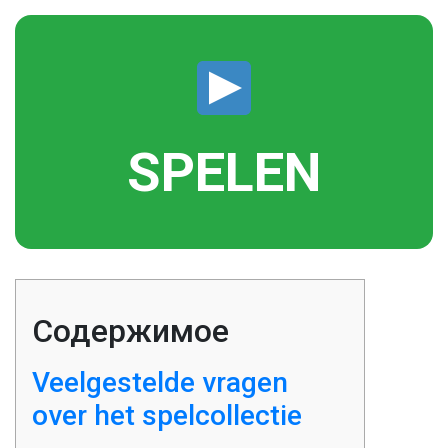
SPELEN
Содержимое
Veelgestelde vragen
over het spelcollectie