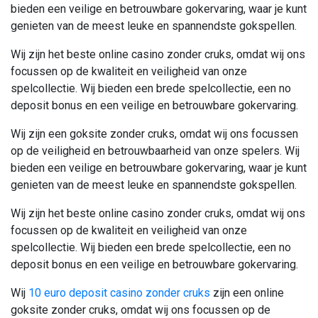
bieden een veilige en betrouwbare gokervaring, waar je kunt
genieten van de meest leuke en spannendste gokspellen.
Wij zijn het beste online casino zonder cruks, omdat wij ons
focussen op de kwaliteit en veiligheid van onze
spelcollectie. Wij bieden een brede spelcollectie, een no
deposit bonus en een veilige en betrouwbare gokervaring.
Wij zijn een goksite zonder cruks, omdat wij ons focussen
op de veiligheid en betrouwbaarheid van onze spelers. Wij
bieden een veilige en betrouwbare gokervaring, waar je kunt
genieten van de meest leuke en spannendste gokspellen.
Wij zijn het beste online casino zonder cruks, omdat wij ons
focussen op de kwaliteit en veiligheid van onze
spelcollectie. Wij bieden een brede spelcollectie, een no
deposit bonus en een veilige en betrouwbare gokervaring.
Wij
10 euro deposit casino zonder cruks
zijn een online
goksite zonder cruks, omdat wij ons focussen op de