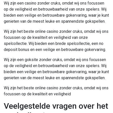
Wij zijn een casino zonder cruks, omdat wij ons focussen
op de veiligheid en betrouwbaarheid van onze spelers. Wij
bieden een veilige en betrouwbare gokervaring, waar je kunt
genieten van de meest leuke en spannendste gokspellen.
Wij zijn het beste online casino zonder cruks, omdat wij ons
focussen op de kwaliteit en veiligheid van onze
spelcollectie. Wij bieden een brede spelcollectie, een no
deposit bonus en een veilige en betrouwbare gokervaring.
Wij zijn een goksite zonder cruks, omdat wij ons focussen
op de veiligheid en betrouwbaarheid van onze spelers. Wij
bieden een veilige en betrouwbare gokervaring, waar je kunt
genieten van de meest leuke en spannendste gokspellen.
Wij zijn het beste online casino zonder cruks, omdat wij ons
focussen op de kwaliteit en veiligheid
Veelgestelde vragen over het