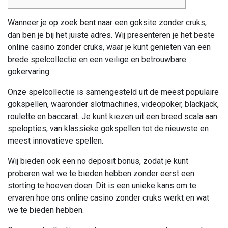
Wanneer je op zoek bent naar een goksite zonder cruks,
dan ben je bij het juiste adres. Wij presenteren je het beste
online casino zonder cruks, waar je kunt genieten van een
brede spelcollectie en een veilige en betrouwbare
gokervaring.
Onze spelcollectie is samengesteld uit de meest populaire
gokspellen, waaronder slotmachines, videopoker, blackjack,
roulette en baccarat. Je kunt kiezen uit een breed scala aan
spelopties, van klassieke gokspellen tot de nieuwste en
meest innovatieve spellen.
Wij bieden ook een no deposit bonus, zodat je kunt
proberen wat we te bieden hebben zonder eerst een
storting te hoeven doen. Dit is een unieke kans om te
ervaren hoe ons online casino zonder cruks werkt en wat
we te bieden hebben.